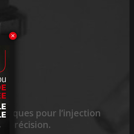
×
lliques pour l’injection
e précision.