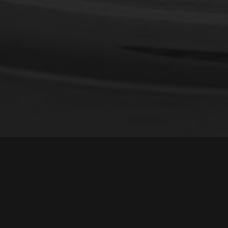
F
et de moule