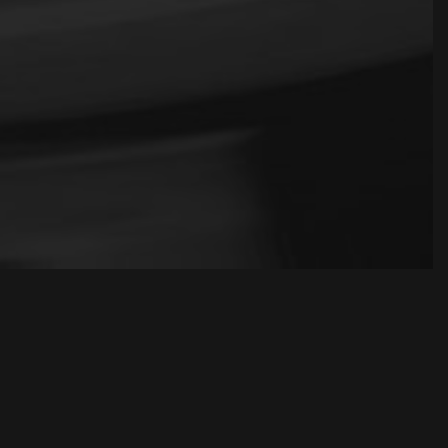
e
n plastique