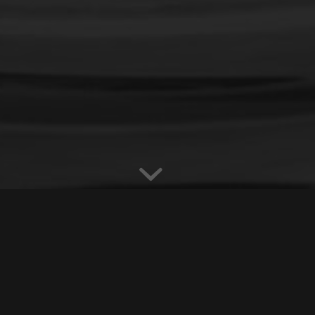
abricant de pièces plastiqu
s métalliques pour l’injectio